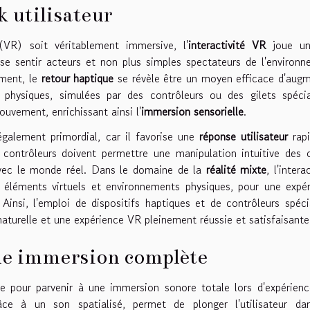
k utilisateur
 (VR) soit véritablement immersive, l'
interactivité VR
joue un
 se sentir acteurs et non plus simples spectateurs de l'environ
ement, le
retour haptique
se révèle être un moyen efficace d'aug
s physiques, simulées par des contrôleurs ou des gilets spécia
uvement, enrichissant ainsi l'
immersion sensorielle
.
galement primordial, car il favorise une
réponse utilisateur
rapi
es contrôleurs doivent permettre une manipulation intuitive des 
s avec le monde réel. Dans le domaine de la
réalité mixte
, l'intera
t éléments virtuels et environnements physiques, pour une expé
Ainsi, l'emploi de dispositifs haptiques et de contrôleurs spéci
aturelle et une expérience VR pleinement réussie et satisfaisante
une immersion complète
pour parvenir à une immersion sonore totale lors d'expérienc
grâce à un son spatialisé, permet de plonger l'utilisateur da