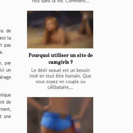
fois dans la vie. Comment...
ns de
est la
it pas
e.
Pourquoi utiliser un site de
e, par
camgirls ?
ici un
Le désir sexuel est un besoin
inné en tout être humain. Que
airage
vous soyez en couple ou
célibataire,...
hnique
ent de
ement,
st une