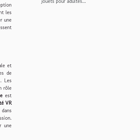
jouets pour adultes...
eption
nt les
er une
ssent
ale et
es de
e. Les
n rôle
le
est
ité VR
s dans
ssion.
er une