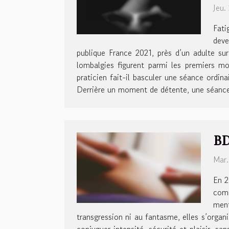
Jeu.
Fati
deve
publique France 2021, près d’un adulte sur
lombalgies figurent parmi les premiers mo
praticien fait-il basculer une séance ordi
Derrière un moment de détente, une séance 
BD
Mar.
En 2
comm
ment
transgression ni au fantasme, elles s’organ
conjuguer intensité, sécurité et plaisir, sa