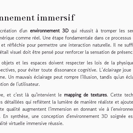
onnement immersif
 création d'un
environnement 3D
qui réussit à tromper les se
numérique comme réel. Une étape fondamentale dans ce processus 
 et réfléchie pour permettre une interaction naturelle. Il ne suff
ail visuel doit être pensé pour renforcer la sensation de présenc
 objets et les espaces doivent respecter les lois de la physiqu
ctives, pour éviter toute dissonance cognitive. L'
éclairage
joue 
me. Un mauvais éclairage peut rompre l'illusion, tandis qu'un écl
ion de l'utilisateur.
e, et c'est là qu'intervient le
mapping de textures
. Cette tec
 détaillées qui reflètent la lumière de manière réaliste et ajout
ute qualité augmentent l'immersion en donnant vie à l'environn
ent. En synthèse, une conception d'environnement 3D soignée e
ité virtuelle immersive réussie.