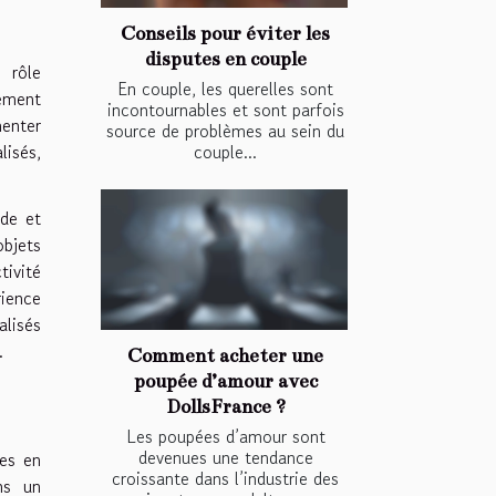
Conseils pour éviter les
disputes en couple
 rôle
En couple, les querelles sont
nement
incontournables et sont parfois
menter
source de problèmes au sein du
lisés,
couple...
de et
objets
ctivité
rience
alisés
.
Comment acheter une
poupée d’amour avec
DollsFrance ?
Les poupées d’amour sont
devenues une tendance
es en
croissante dans l’industrie des
ns un