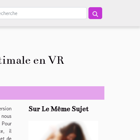
timale en VR
ersion
Sur Le Même Sujet
 nous
. Pour
e, il
let de