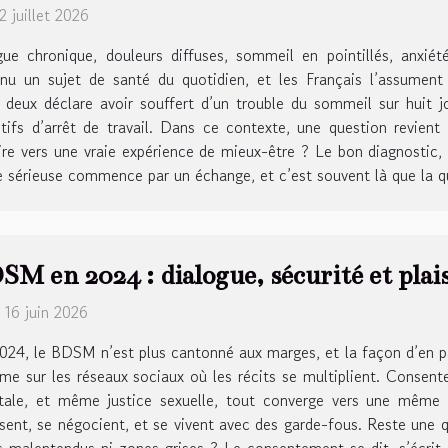
 2 juillet 2026
gue chronique, douleurs diffuses, sommeil en pointillés, anxiété
nu un sujet de santé du quotidien, et les Français l’assumen
 deux déclare avoir souffert d’un trouble du sommeil sur huit j
tifs d’arrêt de travail. Dans ce contexte, une question revien
naire vers une vraie expérience de mieux-être ? Le bon diagnosti
sérieuse commence par un échange, et c’est souvent là que la qua
SM en 2024 : dialogue, sécurité et plais
 16 juin 2026
024, le BDSM n’est plus cantonné aux marges, et la façon d’en p
e sur les réseaux sociaux où les récits se multiplient. Consente
ale, et même justice sexuelle, tout converge vers une même i
isent, se négocient, et se vivent avec des garde-fous. Reste une 
ns malentendus ni zones grises ? Le consentement se dit, s’écrit, 