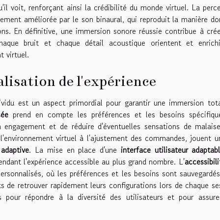
l voit, renforçant ainsi la crédibilité du monde virtuel. La perc
dement améliorée par le son binaural, qui reproduit la manière do
ons. En définitive, une immersion sonore réussie contribue à cré
haque bruit et chaque détail acoustique orientent et enrichi
t virtuel.
lisation de l'expérience
ividu est un aspect primordial pour garantir une immersion tot
sée
prend en compte les préférences et les besoins spécifiqu
on engagement et de réduire d'éventuelles sensations de malais
e l'environnement virtuel à l'ajustement des commandes, jouent u
 adaptive
. La mise en place d'une
interface utilisateur adaptab
endant l'expérience accessible au plus grand nombre. L'
accessibil
personnalisés, où les préférences et les besoins sont sauvegardé
ts de retrouver rapidement leurs configurations lors de chaque se
s pour répondre à la diversité des utilisateurs et pour assur