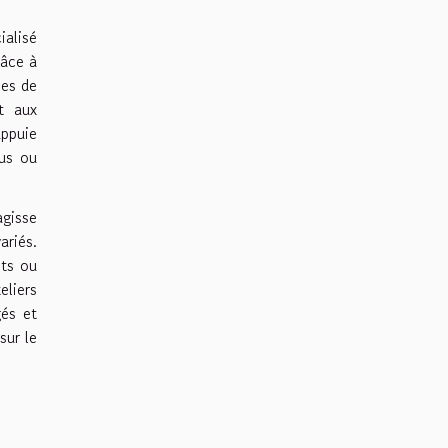
ialisé
râce à
ces de
t aux
ppuie
nus ou
agisse
riés.
its ou
eliers
gés et
sur le