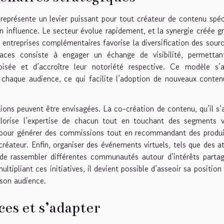
représente un levier puissant pour tout créateur de contenu spéc
n influence. Le secteur évolue rapidement, et la synergie créée g
 entreprises complémentaires favorise la diversification des sour
caces consiste à engager un échange de visibilité, permettan
oisée et d’accroître leur notoriété respective. Ce modèle s’a
 chaque audience, ce qui facilite l’adoption de nouveaux conte
tions peuvent être envisagées. La co-création de contenu, qu’il s’
lorise l’expertise de chacun tout en touchant des segments va
nte pour générer des commissions tout en recommandant des produ
éateur. Enfin, organiser des événements virtuels, tels que des at
de rassembler différentes communautés autour d’intérêts parta
ltipliant ces initiatives, il devient possible d’asseoir sa position 
son audience.
es et s’adapter