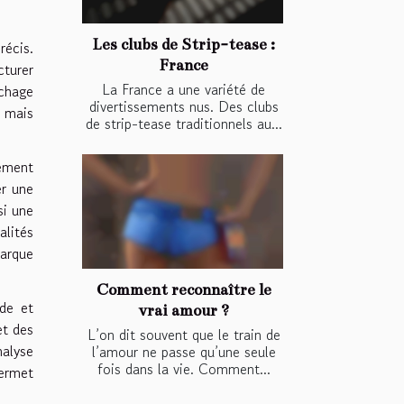
Les clubs de Strip-tease :
récis.
France
cturer
La France a une variété de
ichage
divertissements nus. Des clubs
, mais
de strip-tease traditionnels au...
ement
er une
si une
alités
arque
Comment reconnaître le
ide et
vrai amour ?
et des
L’on dit souvent que le train de
nalyse
l’amour ne passe qu’une seule
fois dans la vie. Comment...
ermet