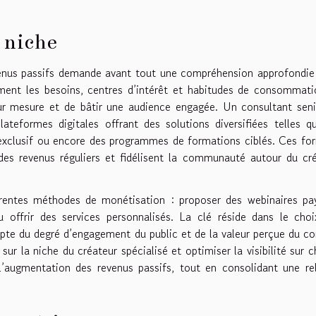
 niche
venus passifs demande avant tout une compréhension approfondie
ément les besoins, centres d’intérêt et habitudes de consommat
sur mesure et de bâtir une audience engagée. Un consultant sen
lateformes digitales offrant des solutions diversifiées telles q
xclusif ou encore des programmes de formations ciblés. Ces fo
des revenus réguliers et fidélisent la communauté autour du cr
férentes méthodes de monétisation : proposer des webinaires pa
 offrir des services personnalisés. La clé réside dans le cho
mpte du degré d’engagement du public et de la valeur perçue du c
sur la niche du créateur spécialisé et optimiser la visibilité sur 
l’augmentation des revenus passifs, tout en consolidant une re