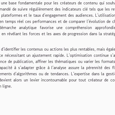
e une base fondamentale pour les créateurs de contenu qui souh
mandé de suivre régulièrement des indicateurs clé tels que les r
s plateformes et le taux d’engagement des audiences. L’utilisatio
 en temps réel ces performances et de comparer l’évolution de 
 démarche analytique favorise une compréhension approfondi
en révélant les forces et les axes de progression dans la straté
d’identifier les contenus ou actions les plus rentables, mais éga
ce nécessitant un ajustement rapide. L’optimisation continue s’
nce de publication, affiner les thématiques ou varier les format
 capacité à s’adapter grâce à l’analyse assure la pérennité des f
gements d’algorithmes ou de tendances. L’expertise dans la gest
evient alors un levier incontournable pour tout créateur de c
 ligne.