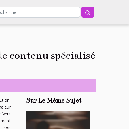
e contenu spécialisé
tion,
Sur Le Même Sujet
majeur
ivers
omment
r son