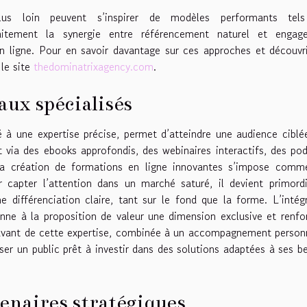
lus loin peuvent s’inspirer de modèles performants tel
faitement la synergie entre référencement naturel et engag
 ligne. Pour en savoir davantage sur ces approches et découvr
 le site
thedominatrixagency.com
.
aux spécialisés
é à une expertise précise, permet d’atteindre une audience ciblé
 via des ebooks approfondis, des webinaires interactifs, des po
 la création de formations en ligne innovantes s’impose comm
r capter l’attention dans un marché saturé, il devient primord
e différenciation claire, tant sur le fond que la forme. L’intég
nne à la proposition de valeur une dimension exclusive et renfo
n avant de cette expertise, combinée à un accompagnement person
iser un public prêt à investir dans des solutions adaptées à ses b
tenaires stratégiques