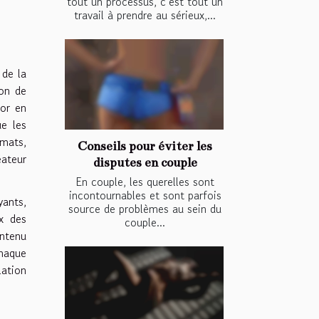
tout un processus, c’est tout un
travail à prendre au sérieux,...
 de la
ion de
ior en
ue les
rmats,
Conseils pour éviter les
éateur
disputes en couple
En couple, les querelles sont
incontournables et sont parfois
yants,
source de problèmes au sein du
ix des
couple...
ontenu
chaque
lation