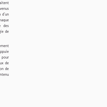
aitent
evenus
n d’un
chaque
e des
gie de
lement
appuie
s pour
lux de
ion de
ontenu