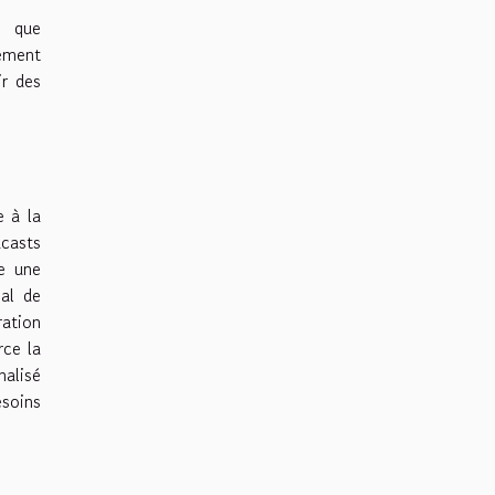
s que
ement
ir des
e à la
dcasts
e une
ial de
ration
rce la
nalisé
esoins